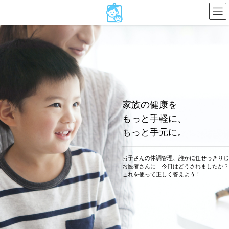
コ
ナ
ン
ビ
テ
ゲ
ン
ー
ツ
シ
へ
ョ
ス
ン
キ
に
ッ
移
プ
動
家族の健康を
もっと手軽に、
もっと手元に。
お子さんの体調管理、誰かに任せっきりじ
お医者さんに「今日はどうされましたか？
これを使って正しく答えよう！