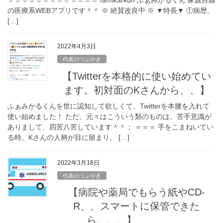
＝＝＝＝＝＝＝＝＝＝＝＝＝ famikarkun ふぁみかるくん 家族目線
の医療系WEBアプリです＾＾ ※ 絶賛改良中 ※ ▼特長▼ ①病歴,
[…]
2022年4月3日
代表のつぶやき
【Twitterを本格的に使い始めてい
ます。初対面のKさんから、、】
ふぁみかるくんを世に認知して欲しくて、Twitterを本腰を入れて
使い始めました！ ただ、元々はこういう類のものは、苦手意識が
ありまして、四苦八苦しています＾＾； ＝＝＝ 手をこまねいてい
る時、Kさんの人柄が目に留まり、 […]
2022年3月18日
代表のつぶやき
【病院や薬局でもらう紙やCD-
R、、スマートに保管できた
ら、、、】