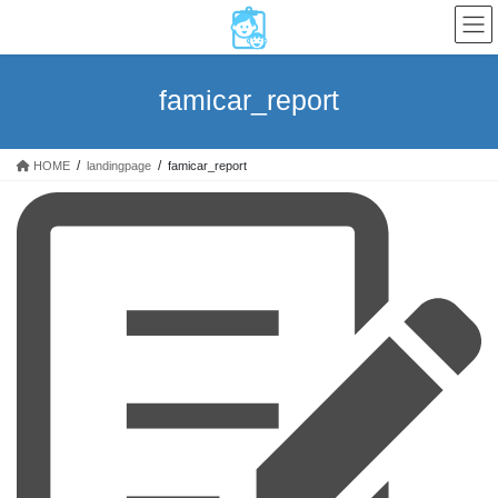
コ
ナ
ン
ビ
テ
ゲ
ン
ー
famicar_report
ツ
シ
へ
ョ
ス
ン
HOME
landingpage
famicar_report
キ
に
ッ
移
プ
動