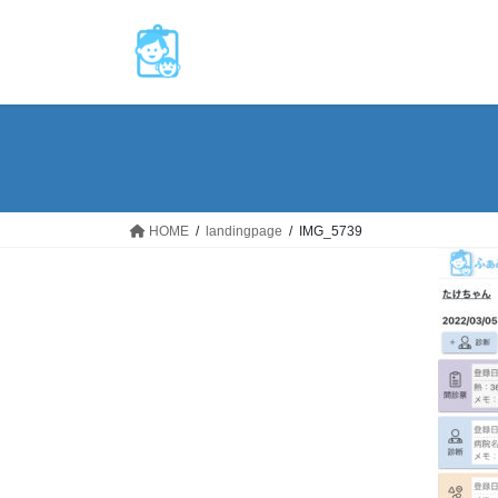
コ
ナ
ン
ビ
テ
ゲ
ン
ー
ツ
シ
へ
ョ
ス
ン
キ
に
ッ
移
HOME
landingpage
IMG_5739
プ
動