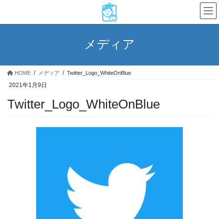
コ
ナ
ン
ビ
テ
ゲ
ン
ー
メディア
ツ
シ
へ
ョ
ス
ン
HOME
メディア
Twitter_Logo_WhiteOnBlue
キ
に
2021年1月9日
ッ
移
プ
動
Twitter_Logo_WhiteOnBlue