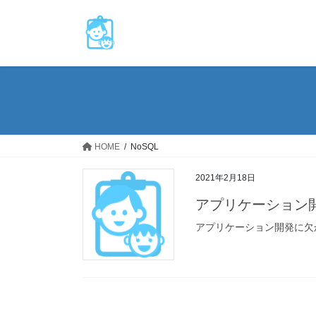
コ
ナ
ン
ビ
テ
ゲ
ン
ー
ツ
シ
へ
ョ
ス
ン
キ
に
ッ
移
HOME
NoSQL
プ
動
2021年2月18日
アプリケーション開
アプリケーション開発に欠