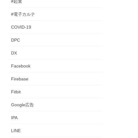
#起業
#電子カルテ
COVID-19
DPC
DX
Facebook
Firebase
Fitbit
Google広告
IPA
LINE