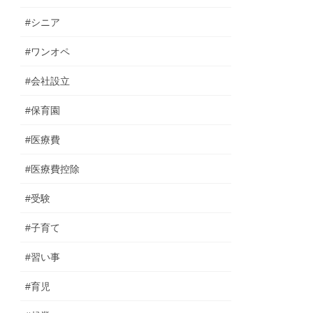
#シニア
#ワンオペ
#会社設立
#保育園
#医療費
#医療費控除
#受験
#子育て
#習い事
#育児