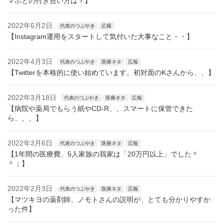
マホとの付き合い方は？】
2022年6月2日
代表のつぶやき
広報
【Instagram運用をスタートして気付いた大事なこと・・】
2022年4月3日
代表のつぶやき
医療ネタ
広報
【Twitterを本格的に使い始めています。初対面のKさんから、、】
2022年3月18日
代表のつぶやき
医療ネタ
広報
【病院や薬局でもらう紙やCD-R、、スマートに保管できた
ら、、、】
2022年3月6日
代表のつぶやき
医療ネタ
広報
【1年間の医療費、5人家族の我家は「20万円以上」でした＾
＾；】
2022年2月3日
代表のつぶやき
医療ネタ
広報
【マツキヨの薬剤師、ノモトさんの説明が、とても分かりやすか
った件】