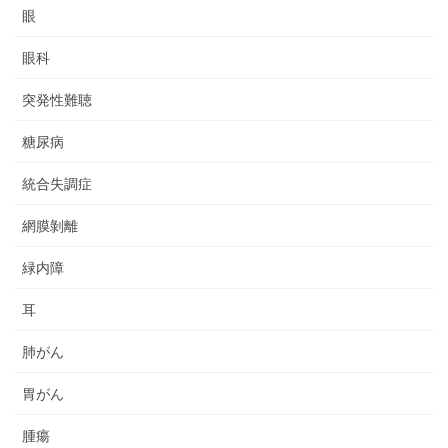
眼
眼科
突発性難聴
糖尿病
統合失調症
網膜剝離
緑内障
耳
肺がん
胃がん
腫瘍