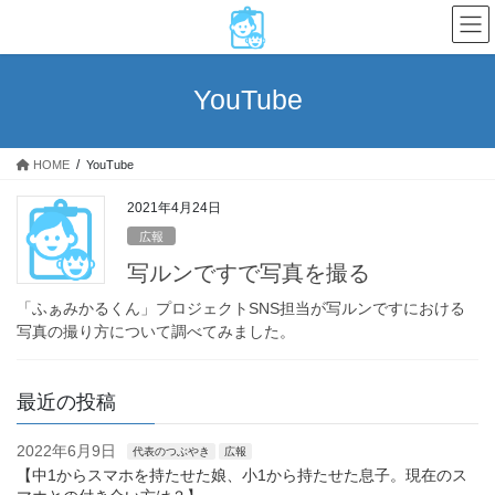
コ
ナ
ン
ビ
テ
ゲ
ン
ー
YouTube
ツ
シ
へ
ョ
ス
ン
HOME
YouTube
キ
に
ッ
移
2021年4月24日
プ
動
広報
写ルンですで写真を撮る
「ふぁみかるくん」プロジェクトSNS担当が写ルンですにおける
写真の撮り方について調べてみました。
最近の投稿
2022年6月9日
代表のつぶやき
広報
【中1からスマホを持たせた娘、小1から持たせた息子。現在のス