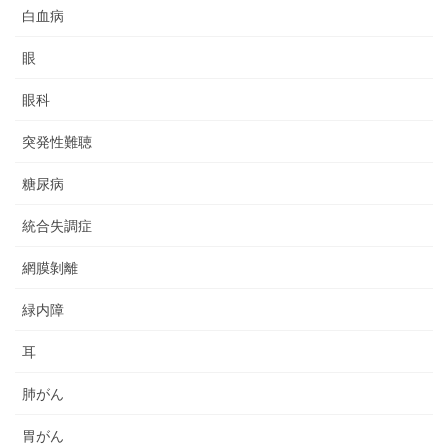
白血病
眼
眼科
突発性難聴
糖尿病
統合失調症
網膜剝離
緑内障
耳
肺がん
胃がん