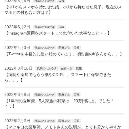
2022年6月9日
代表のつぶやき
広報
【中1からスマホを持たせた娘、小1から持たせた息子。現在のス
マホとの付き合い方は？】
2022年6月2日
代表のつぶやき
広報
【Instagram運用をスタートして気付いた大事なこと・・】
2022年4月3日
代表のつぶやき
医療ネタ
広報
【Twitterを本格的に使い始めています。初対面のKさんから、、】
2022年3月18日
代表のつぶやき
医療ネタ
広報
【病院や薬局でもらう紙やCD-R、、スマートに保管できた
ら、、、】
2022年3月6日
代表のつぶやき
医療ネタ
広報
【1年間の医療費、5人家族の我家は「20万円以上」でした＾
＾；】
2022年2月3日
代表のつぶやき
医療ネタ
広報
【マツキヨの薬剤師、ノモトさんの説明が、とても分かりやすか