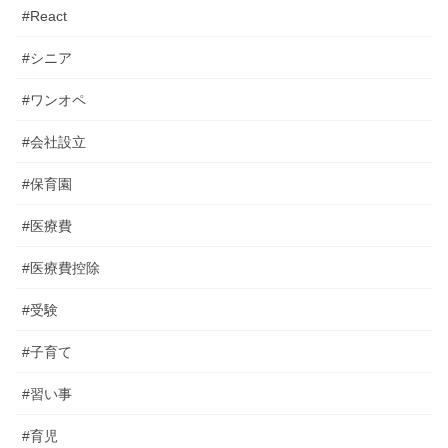
#React
#シニア
#ワンオペ
#会社設立
#保育園
#医療費
#医療費控除
#受験
#子育て
#習い事
#育児