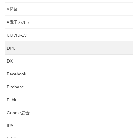
#起業
#電子カルテ
COVID-19
DPC
DX
Facebook
Firebase
Fitbit
Google広告
IPA