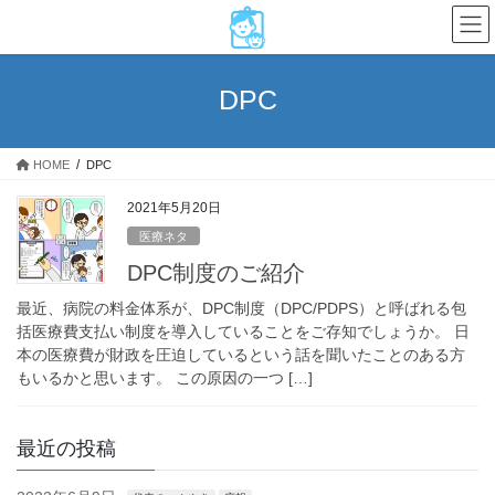
コ
ナ
ン
ビ
テ
ゲ
ン
ー
DPC
ツ
シ
へ
ョ
ス
ン
HOME
DPC
キ
に
ッ
移
2021年5月20日
プ
動
医療ネタ
DPC制度のご紹介
最近、病院の料金体系が、DPC制度（DPC/PDPS）と呼ばれる包
括医療費支払い制度を導入していることをご存知でしょうか。 日
本の医療費が財政を圧迫しているという話を聞いたことのある方
もいるかと思います。 この原因の一つ […]
最近の投稿