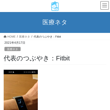
コ
ナ
ン
ビ
テ
ゲ
ン
ー
医療ネタ
ツ
シ
へ
ョ
ス
ン
HOME
医療ネタ
代表のつぶやき：Fitbit
キ
に
2021年4月17日
ッ
移
プ
動
医療ネタ
代表のつぶやき：Fitbit