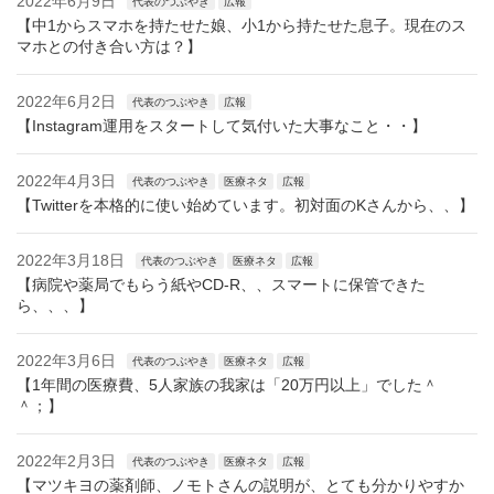
2022年6月9日
代表のつぶやき
広報
【中1からスマホを持たせた娘、小1から持たせた息子。現在のス
マホとの付き合い方は？】
2022年6月2日
代表のつぶやき
広報
【Instagram運用をスタートして気付いた大事なこと・・】
2022年4月3日
代表のつぶやき
医療ネタ
広報
【Twitterを本格的に使い始めています。初対面のKさんから、、】
2022年3月18日
代表のつぶやき
医療ネタ
広報
【病院や薬局でもらう紙やCD-R、、スマートに保管できた
ら、、、】
2022年3月6日
代表のつぶやき
医療ネタ
広報
【1年間の医療費、5人家族の我家は「20万円以上」でした＾
＾；】
2022年2月3日
代表のつぶやき
医療ネタ
広報
【マツキヨの薬剤師、ノモトさんの説明が、とても分かりやすか