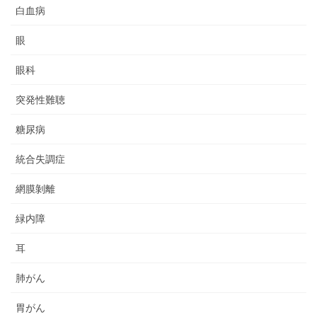
白血病
眼
眼科
突発性難聴
糖尿病
統合失調症
網膜剝離
緑内障
耳
肺がん
胃がん