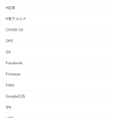
#起業
#電子カルテ
COVID-19
DPC
DX
Facebook
Firebase
Fitbit
Google広告
IPA