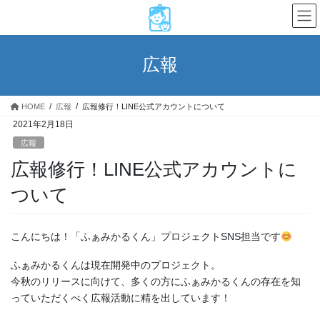
コ
ナ
ン
ビ
テ
ゲ
ン
ー
広報
ツ
シ
へ
ョ
ス
ン
HOME
広報
広報修行！LINE公式アカウントについて
キ
に
2021年2月18日
ッ
移
プ
動
広報
広報修行！LINE公式アカウントに
ついて
こんにちは！「ふぁみかるくん」プロジェクトSNS担当です
ふぁみかるくんは現在開発中のプロジェクト。
今秋のリリースに向けて、多くの方にふぁみかるくんの存在を知
っていただくべく広報活動に精を出しています！