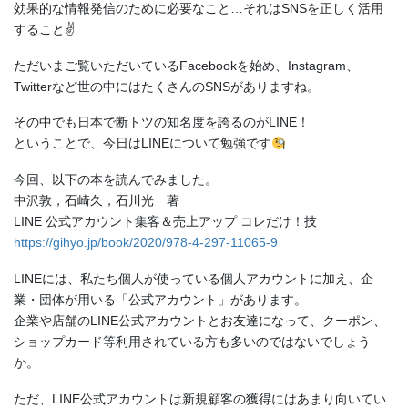
効果的な情報発信のために必要なこと…それはSNSを正しく活用
すること
✌️
ただいまご覧いただいているFacebookを始め、Instagram、
Twitterなど世の中にはたくさんのSNSがありますね。
その中でも日本で断トツの知名度を誇るのがLINE！
ということで、今日はLINEについて勉強です
今回、以下の本を読んでみました。
中沢敦，石崎久，石川光 著
LINE 公式アカウント集客＆売上アップ コレだけ！技
https://gihyo.jp/book/2020/978-4-297-11065-9
LINEには、私たち個人が使っている個人アカウントに加え、企
業・団体が用いる「公式アカウント」があります。
企業や店舗のLINE公式アカウントとお友達になって、クーポン、
ショップカード等利用されている方も多いのではないでしょう
か。
ただ、LINE公式アカウントは新規顧客の獲得にはあまり向いてい