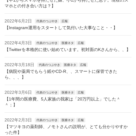
【中1からスマホを持たせた娘、小1から持たせた息子。現在のス
マホとの付き合い方は？】
2022年6月2日
代表のつぶやき
広報
【Instagram運用をスタートして気付いた大事なこと・・】
2022年4月3日
代表のつぶやき
医療ネタ
広報
【Twitterを本格的に使い始めています。初対面のKさんから、、】
2022年3月18日
代表のつぶやき
医療ネタ
広報
【病院や薬局でもらう紙やCD-R、、スマートに保管できた
ら、、、】
2022年3月6日
代表のつぶやき
医療ネタ
広報
【1年間の医療費、5人家族の我家は「20万円以上」でした＾
＾；】
2022年2月3日
代表のつぶやき
医療ネタ
広報
【マツキヨの薬剤師、ノモトさんの説明が、とても分かりやすか
った件】