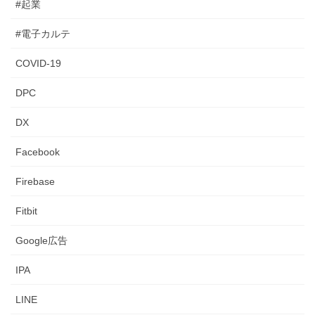
#起業
#電子カルテ
COVID-19
DPC
DX
Facebook
Firebase
Fitbit
Google広告
IPA
LINE