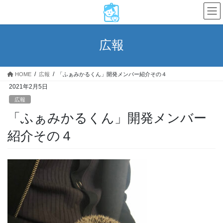
コ
ナ
ン
ビ
テ
ゲ
ン
ー
広報
ツ
シ
へ
ョ
ス
ン
HOME
広報
「ふぁみかるくん」開発メンバー紹介その４
キ
に
2021年2月5日
ッ
移
プ
動
広報
「ふぁみかるくん」開発メンバー
紹介その４