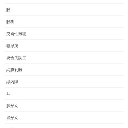
眼
眼科
突発性難聴
糖尿病
統合失調症
網膜剝離
緑内障
耳
肺がん
胃がん