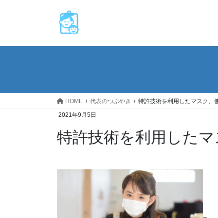
コ
ナ
ン
ビ
テ
ゲ
ン
ー
ツ
シ
へ
ョ
ス
ン
キ
に
ッ
移
HOME
代表のつぶやき
特許技術を利用したマスク、
プ
動
2021年9月5日
特許技術を利用したマ
–