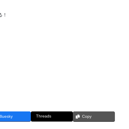
る！
Threads
Bluesky
Copy