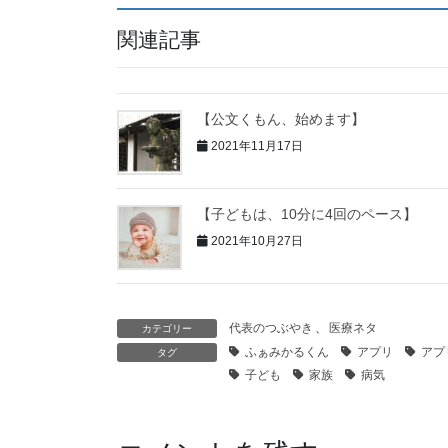
関連記事
【公文くもん、始めます】
2021年11月17日
【子どもは、10分に4回のペース】
2021年10月27日
代表のつぶやき
、
医療ネタ
カテゴリー
ふぁみかるくん
アプリ
アプ
タグ
子ども
家族
病気