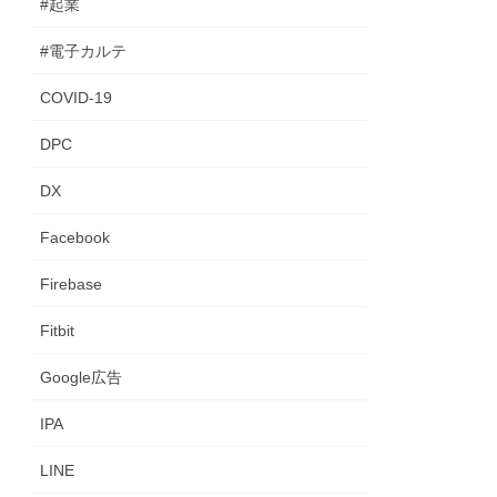
#起業
#電子カルテ
COVID-19
DPC
DX
Facebook
Firebase
Fitbit
Google広告
IPA
LINE