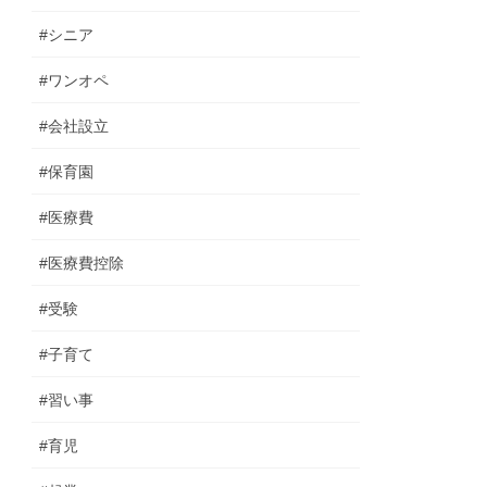
#シニア
#ワンオペ
#会社設立
#保育園
#医療費
#医療費控除
#受験
#子育て
#習い事
#育児